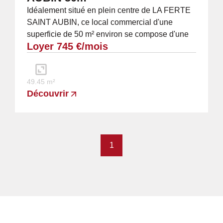
Idéalement situé en plein centre de LA FERTE
SAINT AUBIN, ce local commercial d'une
superficie de 50 m² environ se compose d'une
Loyer 745 €/mois
pièce d'accueil avec placards de 18,45 m² , de...
49.45 m²
Découvrir
1