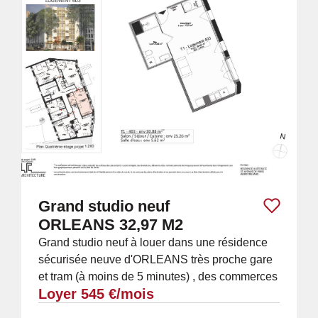
Grand studio neuf
ORLEANS 32,97 M2
Grand studio neuf à louer dans une résidence
sécurisée neuve d'ORLEANS très proche gare
et tram (à moins de 5 minutes) , des commerces
Loyer 545 €/mois
et du centre ville (étage 2/5 par...