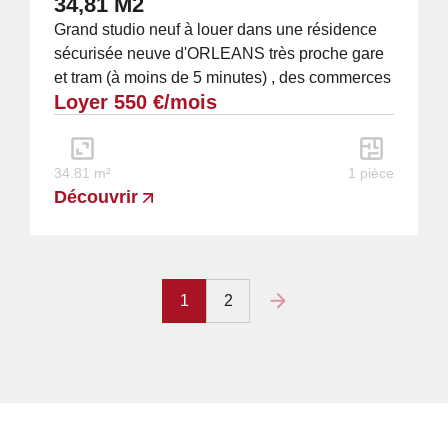
34,81 M2
Grand studio neuf à louer dans une résidence
sécurisée neuve d'ORLEANS très proche gare
et tram (à moins de 5 minutes) , des commerces
Loyer 550 €/mois
et du centre ville (étage n°2/5 par...
34.81 m²
1 pièce
Découvrir
1
2