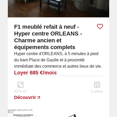
F1 meublé refait à neuf -
Hyper centre ORLEANS -
Charme ancien et
équipements complets
Hyper centre d'ORLEANS, à 5 minutes à pied
du tram Place de Gaulle et à proximité
immédiate des commerce et autres lieux de vie.
Loyer 685 €/mois
À louer superbe F1 meublé entièrement refait
à...
32.6 m²
1 pièce
Découvrir