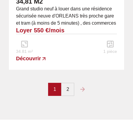
34,81 M2
Grand studio neuf à louer dans une résidence
sécurisée neuve d'ORLEANS très proche gare
et tram (à moins de 5 minutes) , des commerces
Loyer 550 €/mois
et du centre ville (étage n°2/5 par...
34.81 m²
1 pièce
Découvrir
1
2