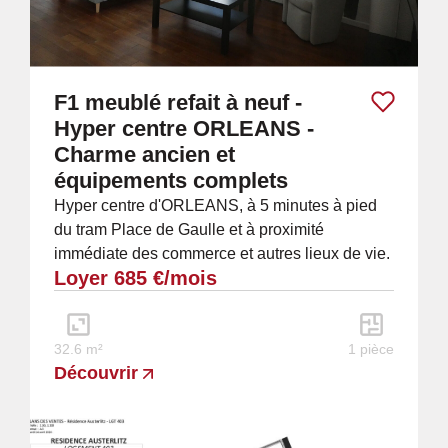
F1 meublé refait à neuf -
Hyper centre ORLEANS -
Charme ancien et
équipements complets
Hyper centre d'ORLEANS, à 5 minutes à pied
du tram Place de Gaulle et à proximité
immédiate des commerce et autres lieux de vie.
Loyer 685 €/mois
À louer superbe F1 meublé entièrement refait
à...
32.6 m²
1 pièce
Découvrir