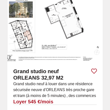
Grand studio neuf
ORLEANS 32,97 M2
Grand studio neuf à louer dans une résidence
sécurisée neuve d'ORLEANS très proche gare
et tram (à moins de 5 minutes) , des commerces
Loyer 545 €/mois
et du centre ville (étage 2/5 par...