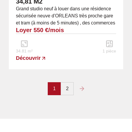
34,81 M2
Grand studio neuf à louer dans une résidence
sécurisée neuve d'ORLEANS très proche gare
et tram (à moins de 5 minutes) , des commerces
Loyer 550 €/mois
et du centre ville (étage n°2/5 par...
34.81 m²
1 pièce
Découvrir
1
2