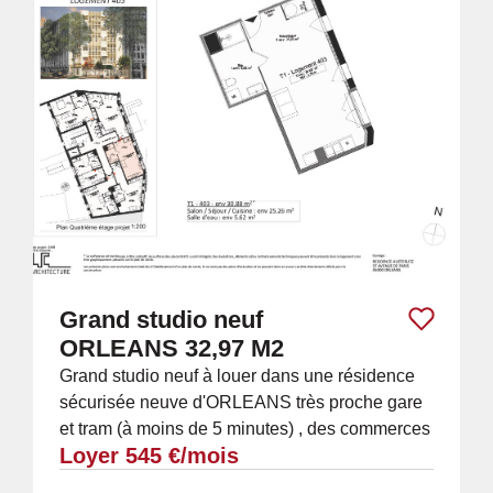
Grand studio neuf
ORLEANS 32,97 M2
Grand studio neuf à louer dans une résidence
sécurisée neuve d'ORLEANS très proche gare
et tram (à moins de 5 minutes) , des commerces
Loyer 545 €/mois
et du centre ville (étage 2/5 par...