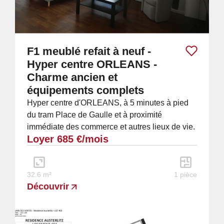
F1 meublé refait à neuf -
Hyper centre ORLEANS -
Charme ancien et
équipements complets
Hyper centre d'ORLEANS, à 5 minutes à pied
du tram Place de Gaulle et à proximité
immédiate des commerce et autres lieux de vie.
Loyer 685 €/mois
À louer superbe F1 meublé entièrement refait
à...
32.6 m²
1 pièce
Découvrir