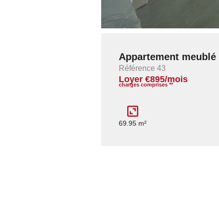
Appartement meublé 
Référence 43
Loyer €895/mois
charges comprises **
69.95 m²