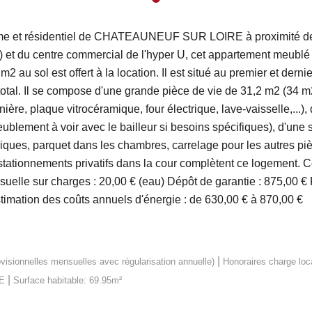
me et résidentiel de CHATEAUNEUF SUR LOIRE à proximité des 
) et du centre commercial de l'hyper U, cet appartement meublé 
2 au sol est offert à la location. Il est situé au premier et dern
tal. Il se compose d'une grande pièce de vie de 31,2 m2 (34 m2
ière, plaque vitrocéramique, four électrique, lave-vaisselle,...)
blement à voir avec le bailleur si besoins spécifiques), d'une 
riques, parquet dans les chambres, carrelage pour les autres pi
x stationnements privatifs dans la cour complètent ce logement. C
elle sur charges : 20,00 € (eau) Dépôt de garantie : 875,00 € F
imation des coûts annuels d'énergie : de 630,00 € à 870,00 €
|
visionnelles mensuelles avec régularisation annuelle)
Honoraires charge loc
|
E
Surface habitable: 69.95m²