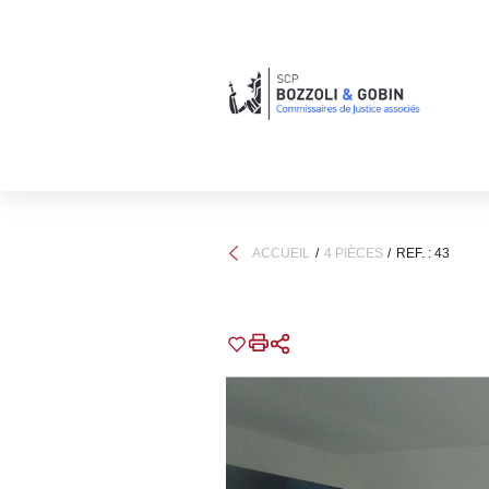
ACCUEIL
4 PIÈCES
REF. : 43