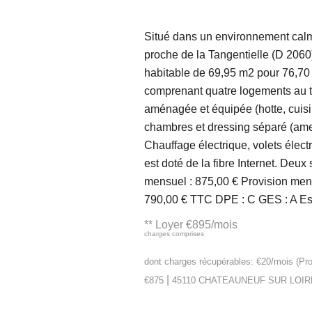
Situé dans un environnement cal
proche de la Tangentielle (D 2060
habitable de 69,95 m2 pour 76,70 m
comprenant quatre logements au to
aménagée et équipée (hotte, cuisin
chambres et dressing séparé (ameu
Chauffage électrique, volets élect
est doté de la fibre Internet. Deu
mensuel : 875,00 € Provision mensu
790,00 € TTC DPE : C GES : A Est
**
Loyer €895/mois
charges comprises
dont charges récupérables: €20/mois (Pro
|
€875
45110 CHATEAUNEUF SUR LOIR