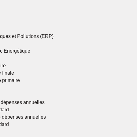
ques et Pollutions (ERP)
ic Energétique
ire
 finale
 primaire
 dépenses annuelles
dard
 dépenses annuelles
dard