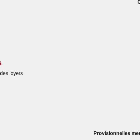
s
des loyers
Provisionnelles men