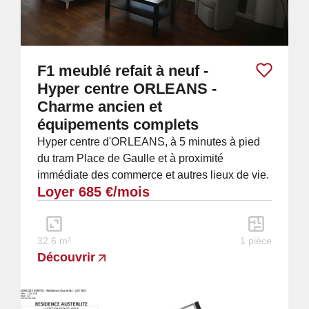
F1 meublé refait à neuf -
Hyper centre ORLEANS -
Charme ancien et
équipements complets
Hyper centre d'ORLEANS, à 5 minutes à pied
du tram Place de Gaulle et à proximité
immédiate des commerce et autres lieux de vie.
Loyer 685 €/mois
À louer superbe F1 meublé entièrement refait
à...
32.6 m²
1 pièce
Découvrir