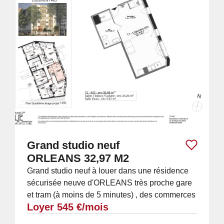
Grand studio neuf
ORLEANS 32,97 M2
Grand studio neuf à louer dans une résidence
sécurisée neuve d'ORLEANS très proche gare
et tram (à moins de 5 minutes) , des commerces
Loyer 545 €/mois
et du centre ville (étage 2/5 par...