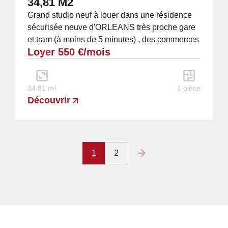
34,81 M2
Grand studio neuf à louer dans une résidence
sécurisée neuve d'ORLEANS très proche gare
et tram (à moins de 5 minutes) , des commerces
Loyer 550 €/mois
et du centre ville (étage n°2/5 par...
34.81 m²
1 pièce
Découvrir
1
2